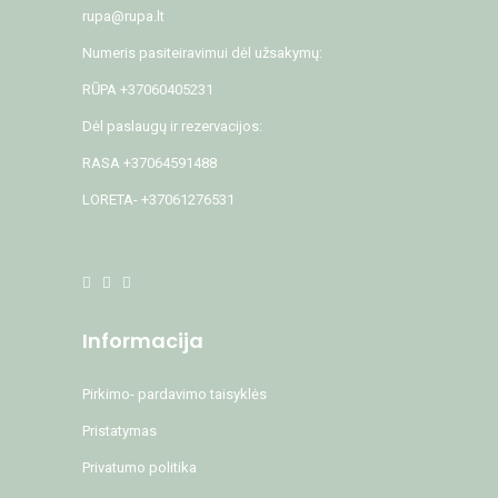
rupa@rupa.lt
Numeris pasiteiravimui dėl užsakymų:
RŪPA +37060405231
Dėl paslaugų ir rezervacijos:
RASA +37064591488
LORETA- +37061276531
Informacija
Pirkimo- pardavimo taisyklės
Pristatymas
Privatumo politika