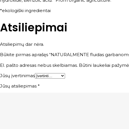
hydroxide, Benzoic acid. *From organic agriculture.
*ekologiški ingredientai
Atsiliepimai
Atsiliepimų dar nėra.
Būkite pirmas aprašęs “NATURALMENTE fluidas garbanom
El. pašto adresas nebus skelbiamas.
Būtini laukeliai pažymė
Jūsų įvertinimas
Jūsų atsiliepimas
*