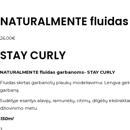
NATURALMENTE fluidas
26.00
€
STAY CURLY
NATURALMENTE fluidas garbanoms- STAY CURLY
Fluidas skirtas garbanotų plaukų modeliavimui. Lengva gelinė
garbaną.
Sudėtyje esantys alavijų, ramunėlių, citrinų, dilgėlių ekstrakt
džiovinimo metu.
150ml
kiekis