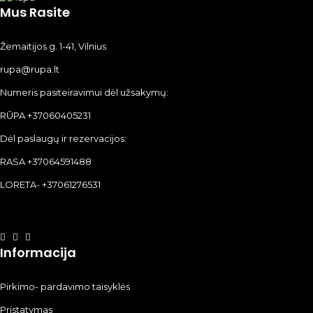
Mus Rasite
Žemaitijos g. 1-41, Vilnius
rupa@rupa.lt
Numeris pasiteiravimui dėl užsakymų:
RŪPA +37060405231
Dėl paslaugų ir rezervacijos:
RASA +37064591488
LORETA- +37061276531
Informacija
Pirkimo- pardavimo taisyklės
Pristatymas