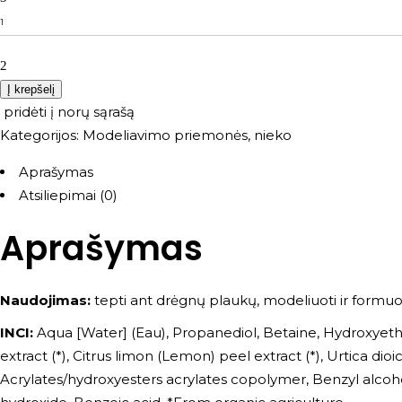
Į krepšelį
pridėti į norų sąrašą
Kategorijos:
Modeliavimo priemonės
,
nieko
Aprašymas
Atsiliepimai (0)
Aprašymas
Naudojimas:
tepti ant drėgnų plaukų, modeliuoti ir formuo
INCI:
Aqua [Water] (Eau), Propanediol, Betaine, Hydroxyethyl
extract (*), Citrus limon (Lemon) peel extract (*), Urtica dio
Acrylates/hydroxyesters acrylates copolymer, Benzyl alcoh