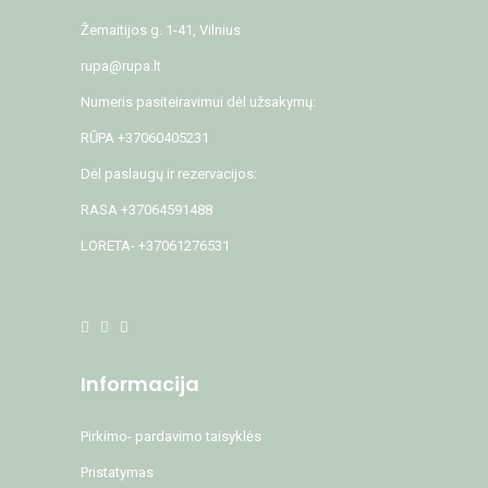
Žemaitijos g. 1-41, Vilnius
rupa@rupa.lt
Numeris pasiteiravimui dėl užsakymų:
RŪPA +37060405231
Dėl paslaugų ir rezervacijos:
RASA +37064591488
LORETA- +37061276531
Informacija
Pirkimo- pardavimo taisyklės
Pristatymas