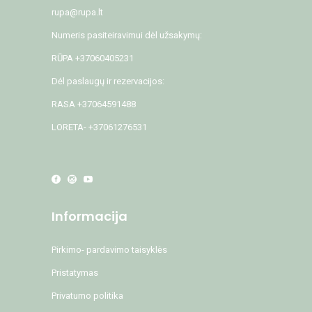
rupa@rupa.lt
Numeris pasiteiravimui dėl užsakymų:
RŪPA +37060405231
Dėl paslaugų ir rezervacijos:
RASA +37064591488
LORETA- +37061276531
Informacija
Pirkimo- pardavimo taisyklės
Pristatymas
Privatumo politika