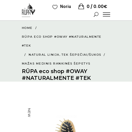
0
0.00
€
Noriu
HOME
/
RŪPA ECO SHOP #OWAY #NATURALMENTE
#TEK
,
/
NATURAL LINIJA
TEK ŠEPEČIAI/ŠUKOS
/
MAŽAS MEDINIS RANKINĖS ŠEPETYS
RŪPA eco shop #OWAY
#NATURALMENTE #TEK
NEW