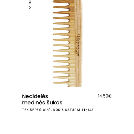
NEW
Nedidelės
14.50
€
medinės šukos
TEK ŠEPEČIAI/ŠUKOS
&
NATURAL LINIJA