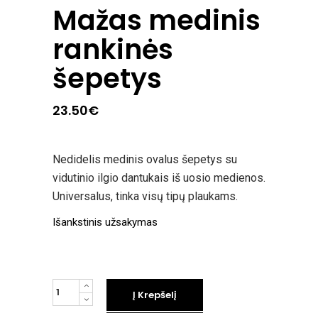
Mažas medinis
rankinės
šepetys
23.50
€
Nedidelis medinis ovalus šepetys su
vidutinio ilgio dantukais iš uosio medienos.
Universalus, tinka visų tipų plaukams.
Išankstinis užsakymas
kiekis
Į Krepšelį