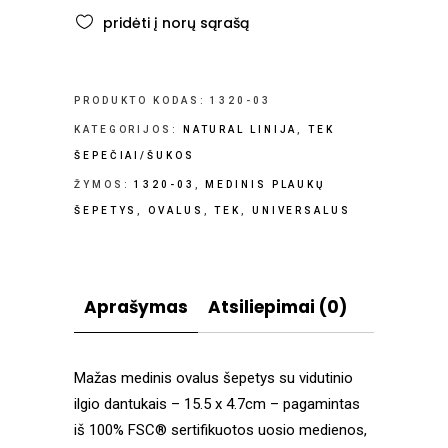
pridėti į norų sąrašą
PRODUKTO KODAS:
1320-03
KATEGORIJOS:
NATURAL LINIJA
,
TEK
ŠEPEČIAI/ŠUKOS
ŽYMOS:
1320-03
,
MEDINIS PLAUKŲ
ŠEPETYS
,
OVALUS
,
TEK
,
UNIVERSALUS
Aprašymas
Atsiliepimai (0)
Mažas medinis ovalus šepetys su vidutinio
ilgio dantukais – 15.5 x 4.7cm – pagamintas
iš 100% FSC® sertifikuotos uosio medienos,