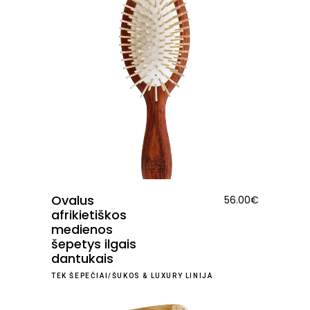
Ovalus
56.00
€
afrikietiškos
medienos
šepetys ilgais
dantukais
TEK ŠEPEČIAI/ŠUKOS
&
LUXURY LINIJA