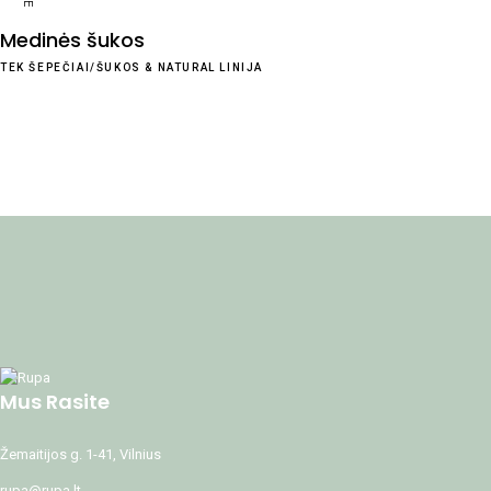
NEW
Medinės šukos
TEK ŠEPEČIAI/ŠUKOS
&
NATURAL LINIJA
Mus Rasite
Žemaitijos g. 1-41, Vilnius
rupa@rupa.lt