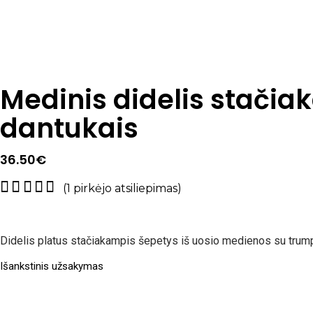
Medinis didelis stačia
dantukais
36.50
€
Įvertinimas:
1
(
1
pirkėjo atsiliepimas)
5.00
iš 5
(viso
Didelis platus stačiakampis šepetys iš uosio medienos su trumpai
įvertinimų:
)
Išankstinis užsakymas