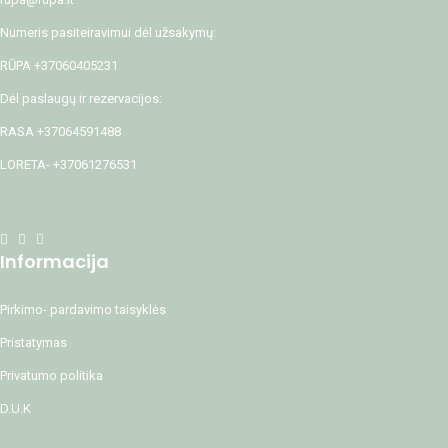
Numeris pasiteiravimui dėl užsakymų:
RŪPA +37060405231
Dėl paslaugų ir rezervacijos:
RASA +37064591488
LORETA- +37061276531
Informacija
Pirkimo- pardavimo taisyklės
Pristatymas
Privatumo politika
D.U.K