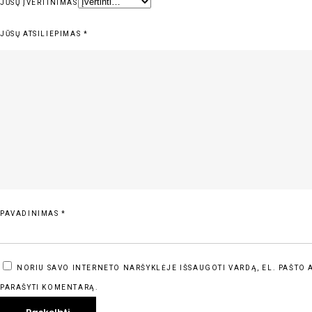
JŪSŲ ĮVERTINIMAS
JŪSŲ ATSILIEPIMAS
*
PAVADINIMAS
*
NORIU SAVO INTERNETO NARŠYKLĖJE IŠSAUGOTI VARDĄ, EL. PAŠTO AD
PARAŠYTI KOMENTARĄ.