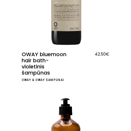
OWAY bluemoon
42.50
€
hair bath-
violetinis
šampūnas
OWAY
&
OWAY ŠAMPŪNAI