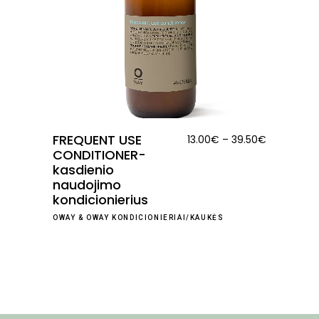
FREQUENT USE
Price
13.00
€
–
39.50
€
CONDITIONER-
range:
kasdienio
13.00€
naudojimo
through
kondicionierius
39.50€
OWAY
&
OWAY KONDICIONIERIAI/KAUKĖS