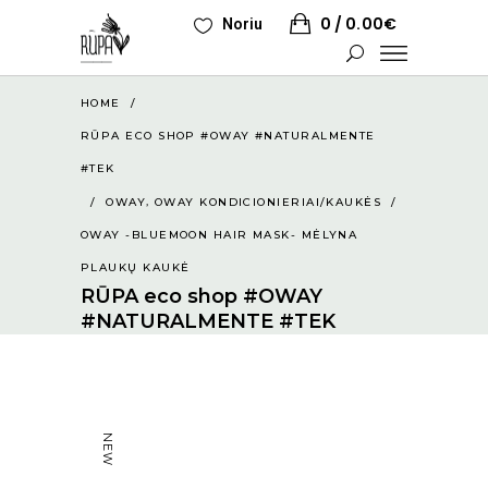
0
0.00
€
Noriu
HOME
/
RŪPA ECO SHOP #OWAY #NATURALMENTE
#TEK
,
/
OWAY
OWAY KONDICIONIERIAI/KAUKĖS
/
OWAY -BLUEMOON HAIR MASK- MĖLYNA
PLAUKŲ KAUKĖ
RŪPA eco shop #OWAY
#NATURALMENTE #TEK
NEW