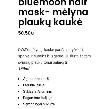
bluemoon hair
mask- mėlyna
plaukų kaukė
50.50
€
OWAY mėlynoji kaukė padės paryškinti
spalvą ir suteiks blizgesio. Ji skirta šaltam
šviesių plaukų tonui palaikyti.
160ml
Agricosmetica®
Eteriniai aliejai
Stiklas ir Aliuminis
Pagaminta Italijoje
Sąmoningai sukurta