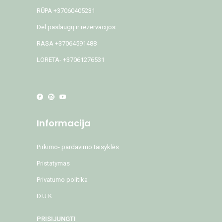
RŪPA +37060405231
Dėl paslaugų ir rezervacijos:
RASA +37064591488
LORETA- +37061276531
Informacija
Pirkimo- pardavimo taisyklės
Pristatymas
Privatumo politika
D.U.K
PRISIJUNGTI