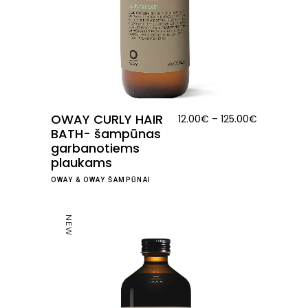
OWAY CURLY HAIR
Price
12.00
€
–
125.00
€
BATH- šampūnas
range:
garbanotiems
12.00€
plaukams
through
125.00€
OWAY
&
OWAY ŠAMPŪNAI
NEW