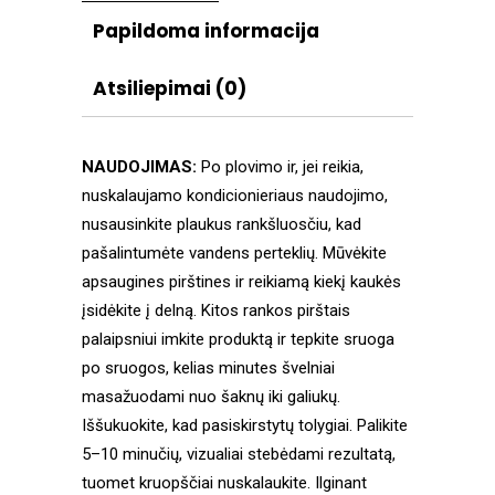
Papildoma informacija
Atsiliepimai (0)
NAUDOJIMAS:
Po plovimo ir, jei reikia,
nuskalaujamo kondicionieriaus naudojimo,
nusausinkite plaukus rankšluosčiu, kad
pašalintumėte vandens perteklių. Mūvėkite
apsaugines pirštines ir reikiamą kiekį kaukės
įsidėkite į delną. Kitos rankos pirštais
palaipsniui imkite produktą ir tepkite sruoga
po sruogos, kelias minutes švelniai
masažuodami nuo šaknų iki galiukų.
Iššukuokite, kad pasiskirstytų tolygiai. Palikite
5–10 minučių, vizualiai stebėdami rezultatą,
tuomet kruopščiai nuskalaukite. Ilginant