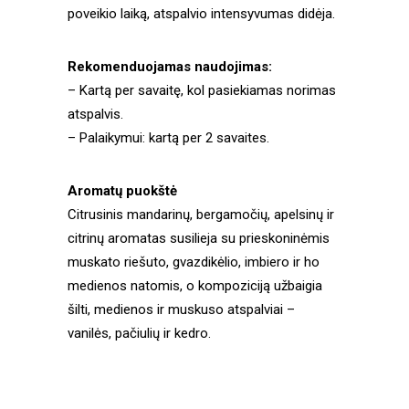
poveikio laiką, atspalvio intensyvumas didėja.
Rekomenduojamas naudojimas:
– Kartą per savaitę, kol pasiekiamas norimas
atspalvis.
– Palaikymui: kartą per 2 savaites.
Aromatų puokštė
Citrusinis mandarinų, bergamočių, apelsinų ir
citrinų aromatas susilieja su prieskoninėmis
muskato riešuto, gvazdikėlio, imbiero ir ho
medienos natomis, o kompoziciją užbaigia
šilti, medienos ir muskuso atspalviai –
vanilės, pačiulių ir kedro.