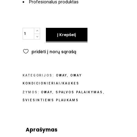
Profesionalus produktas
kiekis
Į Krepšelį
pridėti į norų sąrašą
KATEGORIJOS:
OWAY
,
OWAY
KONDICIONIERIAI/KAUKĖS
ŽYMOS:
OWAY
,
SPALVOS PALAIKYMAS
,
ŠVIESINTIEMS PLAUKAMS
Aprašymas