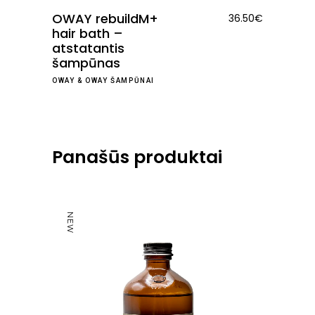
OWAY rebuildM+
36.50
€
hair bath –
atstatantis
šampūnas
OWAY
&
OWAY ŠAMPŪNAI
Panašūs produktai
NEW