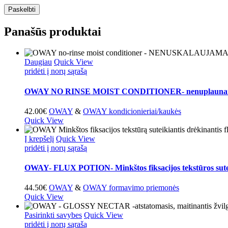
Panašūs produktai
Daugiau
Quick View
pridėti į norų sąrašą
OWAY NO RINSE MOIST CONDITIONER- nenuplaunamas
42.00
€
OWAY
&
OWAY kondicionieriai/kaukės
Quick View
Į krepšelį
Quick View
pridėti į norų sąrašą
OWAY- FLUX POTION- Minkštos fiksacijos tekstūros suteik
44.50
€
OWAY
&
OWAY formavimo priemonės
Quick View
This
Pasirinkti savybes
Quick View
product
pridėti į norų sąrašą