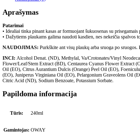
Aprašymas
Patarimai
• Idealiai tinka pinant kasas ar formuojant šukuosenas su prisegamais 
• Dažytiems plaukams galima naudoti kasdien, nes nekeičia spalvos ton
NAUDOJIMAS:
Purkškite ant visų plaukų arba sruoga po sruogos. 
INCI
:
Alcohol Denat. (ND), Methylal, Va/Crotonates/Vinyl Neodeca
Flower/Leaf/Stem Extract (BD), Centaurea Cyanus Flower Extract (O)
Oil (EO), Citrus Aurantium Dulcis (Orange) Peel Oil (EO), Foeniculu
(EO), Juniperus Virginiana Oil (EO), Pelargonium Graveolens Oil (
Citric Acid (ND), Sodium Benzoate, Potassium Sorbate.
Papildoma informacija
Tūris:
240ml
Gamintojas:
OWAY