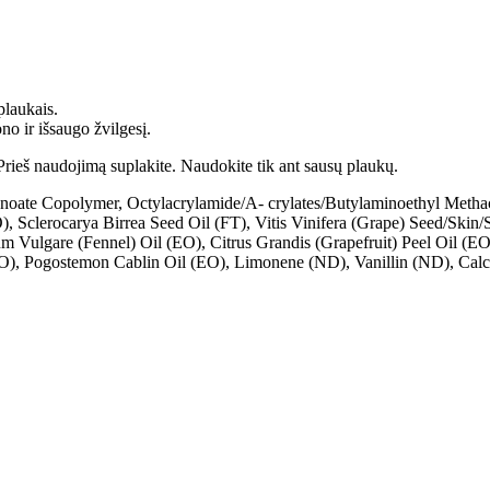
plaukais.
o ir išsaugo žvilgesį.
Prieš naudojimą suplakite. Naudokite tik ant sausų plaukų.
noate Copolymer, Octylacrylamide/A- crylates/Butylaminoethyl Methac
, Sclerocarya Birrea Seed Oil (FT), Vitis Vinifera (Grape) Seed/Ski
m Vulgare (Fennel) Oil (EO), Citrus Grandis (Grapefruit) Peel Oil (E
EO), Pogostemon Cablin Oil (EO), Limonene (ND), Vanillin (ND), Calci