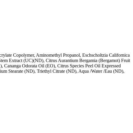
rylate Copolymer, Aminomethyl Propanol, Eschscholtzia Californica
n/Stem Extract (UC)(ND), Citrus Aurantium Bergamia (Bergamot) Fruit
O), Cananga Odorata Oil (EO), Citrus Species Peel Oil Expressed
um Stearate (ND), Triethyl Citrate (ND), Aqua /Water /Eau (ND),