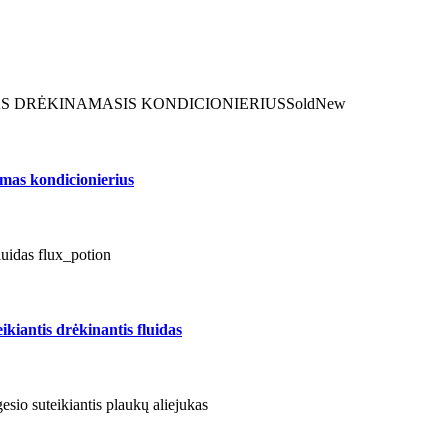
Sold
New
 kondicionierius
iantis drėkinantis fluidas