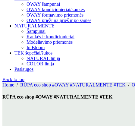
OWAY šampūnai
OWAY kondicionieriai/kaukės
OWAY formavimo priemonės
OWAY priežiūra prieš ir po saulės
NATURALMENTE
Šampūnai
Kaukės ir kondicionieriai
Modeliavimo priemonės
In Bloom
TEK šepečiai/šukos
NATURAL linija
COLOR linija
Paslaugos
Back to top
Home
/
RŪPA eco shop #OWAY #NATURALMENTE #TEK
/
RŪPA eco shop #OWAY #NATURALMENTE #TEK