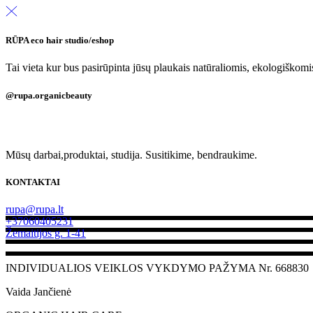
RŪPA eco hair studio/eshop
Tai vieta kur bus pasirūpinta jūsų plaukais natūraliomis, ekologiškom
@rupa.organicbeauty
Mūsų darbai,produktai, studija. Susitikime, bendraukime.
KONTAKTAI
rupa@rupa.lt
+37060405231
Žemaitijos g. 1-41
INDIVIDUALIOS VEIKLOS VYKDYMO PAŽYMA Nr. 668830
Vaida Jančienė