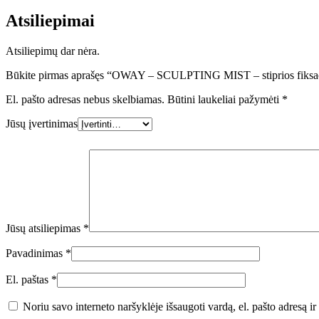
Atsiliepimai
Atsiliepimų dar nėra.
Būkite pirmas aprašęs “OWAY – SCULPTING MIST – stiprios fiksaci
El. pašto adresas nebus skelbiamas.
Būtini laukeliai pažymėti
*
Jūsų įvertinimas
Jūsų atsiliepimas
*
Pavadinimas
*
El. paštas
*
Noriu savo interneto naršyklėje išsaugoti vardą, el. pašto adresą ir 