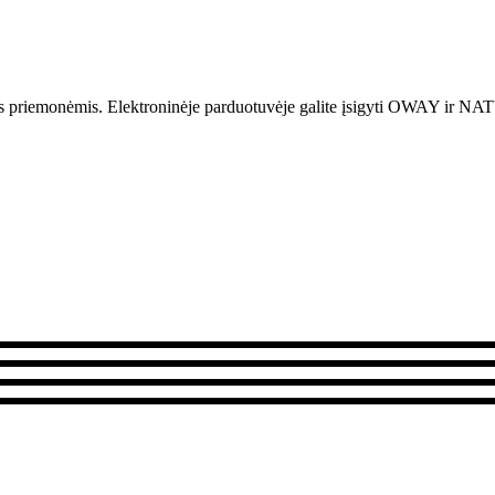
is priemonėmis.
Elektroninėje parduotuvėje galite įsigyti OWAY i