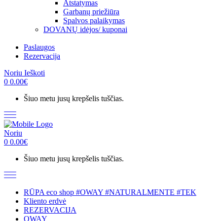
Atstatymas
Garbanų priežiūra
Spalvos palaikymas
DOVANŲ idėjos/ kuponai
Paslaugos
Rezervacija
Noriu
Ieškoti
0
0.00
€
Šiuo metu jusų krepšelis tuščias.
Noriu
0
0.00
€
Šiuo metu jusų krepšelis tuščias.
RŪPA eco shop #OWAY #NATURALMENTE #TEK
Kliento erdvė
REZERVACIJA
OWAY