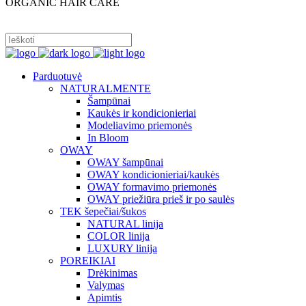
ORGANIC HAIR CARE
PRISIJUNGTI
Parduotuvė
NATURALMENTE
Šampūnai
Kaukės ir kondicionieriai
Modeliavimo priemonės
In Bloom
OWAY
OWAY šampūnai
OWAY kondicionieriai/kaukės
OWAY formavimo priemonės
OWAY priežiūra prieš ir po saulės
TEK šepečiai/šukos
NATURAL linija
COLOR linija
LUXURY linija
POREIKIAI
Drėkinimas
Valymas
Apimtis