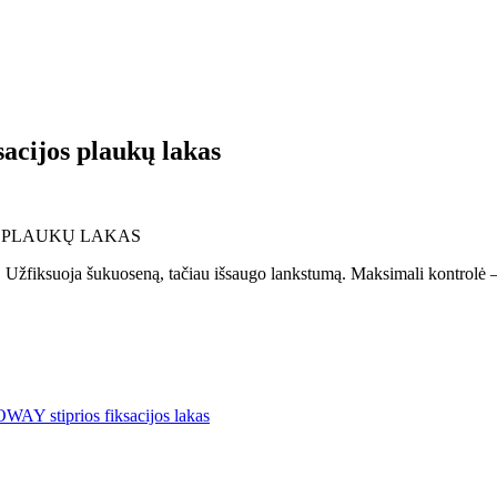
cijos plaukų lakas
OS PLAUKŲ LAKAS
ų. Užfiksuoja šukuoseną, tačiau išsaugo lankstumą. Maksimali kontrolė –
OWAY stiprios fiksacijos lakas