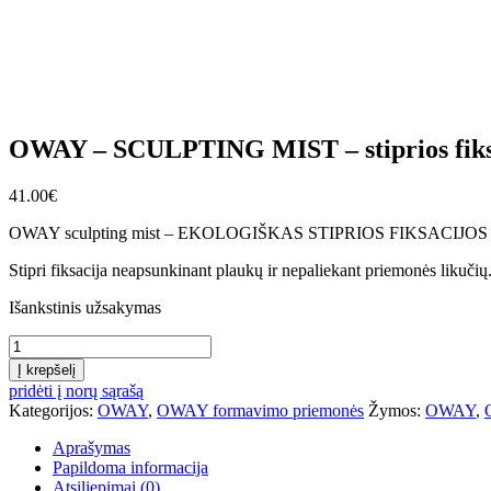
OWAY – SCULPTING MIST – stiprios fiksa
41.00
€
OWAY sculpting mist – EKOLOGIŠKAS STIPRIOS FIKSACIJ
Stipri fiksacija neapsunkinant plaukų ir nepaliekant priemonės likuči
Išankstinis užsakymas
kiekis
Į krepšelį
pridėti į norų sąrašą
Kategorijos:
OWAY
,
OWAY formavimo priemonės
Žymos:
OWAY
,
Aprašymas
Papildoma informacija
Atsiliepimai (0)