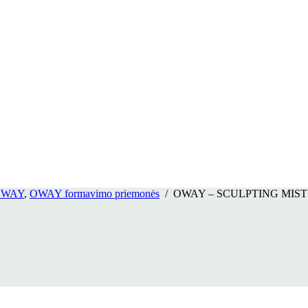
OWAY
,
OWAY formavimo priemonės
/
OWAY – SCULPTING MIST – sti