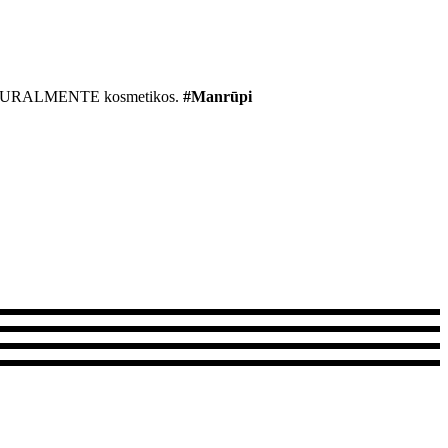
r NATURALMENTE kosmetikos.
#Manrūpi