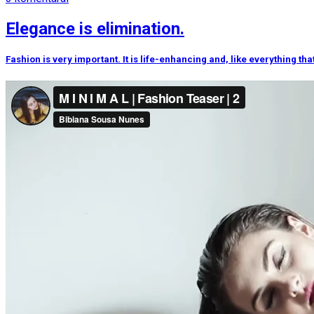
Elegance is elimination.
Fashion is very important. It is life-enhancing and, like everything that