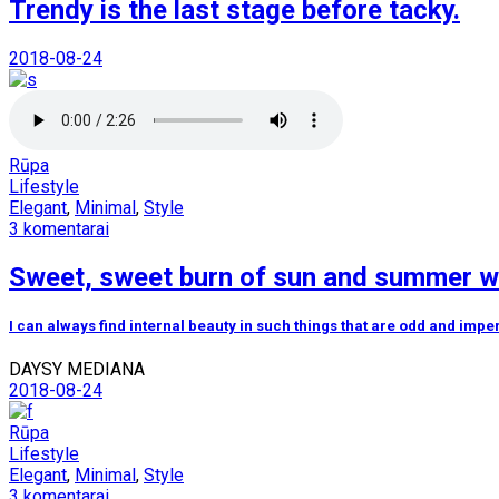
Trendy is the last stage before tacky.
2018-08-24
Rūpa
Lifestyle
Elegant
,
Minimal
,
Style
3 komentarai
Sweet, sweet burn of sun and summer w
I can always find internal beauty in such things that are odd and impe
DAYSY MEDIANA
2018-08-24
Rūpa
Lifestyle
Elegant
,
Minimal
,
Style
3 komentarai