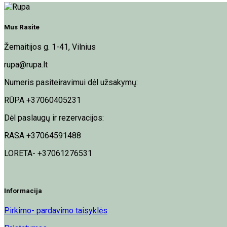
Mus Rasite
Žemaitijos g. 1-41, Vilnius
rupa@rupa.lt
Numeris pasiteiravimui dėl užsakymų:
RŪPA +37060405231
Dėl paslaugų ir rezervacijos:
RASA +37064591488
LORETA- +37061276531
Informacija
Pirkimo- pardavimo taisyklės