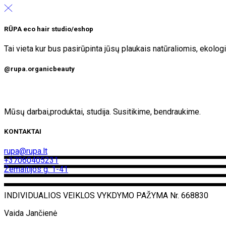
RŪPA eco hair studio/eshop
Tai vieta kur bus pasirūpinta jūsų plaukais natūraliomis, ekol
@rupa.organicbeauty
Mūsų darbai,produktai, studija. Susitikime, bendraukime.
KONTAKTAI
rupa@rupa.lt
+37060405231
Žemaitijos g. 1-41
INDIVIDUALIOS VEIKLOS VYKDYMO PAŽYMA Nr. 668830
Vaida Jančienė