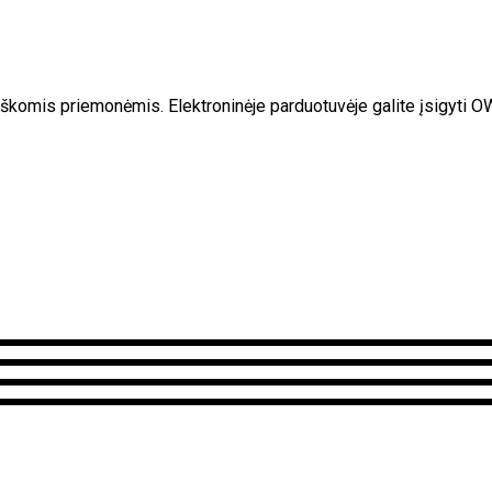
ogiškomis priemonėmis.
Elektroninėje parduotuvėje galite įsigy