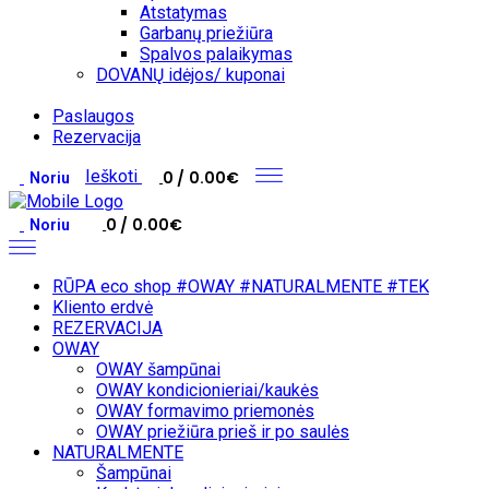
Atstatymas
Garbanų priežiūra
Spalvos palaikymas
DOVANŲ idėjos/ kuponai
Paslaugos
Rezervacija
Ieškoti
0
0.00
€
Noriu
0
0.00
€
Noriu
RŪPA eco shop #OWAY #NATURALMENTE #TEK
Kliento erdvė
REZERVACIJA
OWAY
OWAY šampūnai
OWAY kondicionieriai/kaukės
OWAY formavimo priemonės
OWAY priežiūra prieš ir po saulės
NATURALMENTE
Šampūnai