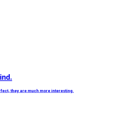
ind.
rfect, they are much more interesting.