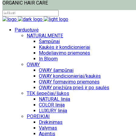
ORGANIC HAIR CARE
PRISIJUNGTI
Parduotuvė
NATURALMENTE
Šampūnai
Kaukės ir kondicionieriai
Modeliavimo priemonės
In Bloom
OWAY
OWAY šampūnai
OWAY kondicionieriai/kaukės
OWAY formavimo priemonės
OWAY priežiūra prieš ir po saulės
TEK šepečiai/šukos
NATURAL linija
COLOR linija
LUXURY linija
POREIKIAI
Drėkinimas
Valymas
Apimtis