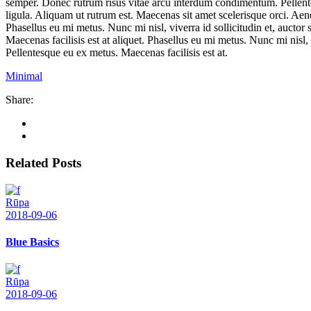
semper. Donec rutrum risus vitae arcu interdum condimentum. Pellentesq
ligula. Aliquam ut rutrum est. Maecenas sit amet scelerisque orci. Aen
Phasellus eu mi metus. Nunc mi nisl, viverra id sollicitudin et, auct
Maecenas facilisis est at aliquet. Phasellus eu mi metus. Nunc mi nisl
Pellentesque eu ex metus. Maecenas facilisis est at.
Minimal
Share:
Related Posts
Rūpa
2018-09-06
Blue Basics
Rūpa
2018-09-06