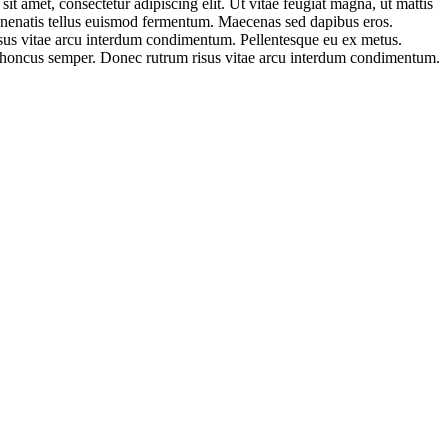
t amet, consectetur adipiscing elit. Ut vitae feugiat magna, ut mattis
 venenatis tellus euismod fermentum. Maecenas sed dapibus eros.
risus vitae arcu interdum condimentum. Pellentesque eu ex metus.
 ac rhoncus semper. Donec rutrum risus vitae arcu interdum condimentum.