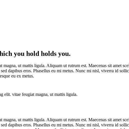
hich you hold holds you.
at magna, ut mattis ligula. Aliquam ut rutrum est. Maecenas sit amet scele
d dapibus eros. Phasellus eu mi metus. Nunc mi nisl, viverra id sollici
esque eu ex metus.
 elit. vitae feugiat magna, ut mattis ligula.
at magna, ut mattis ligula. Aliquam ut rutrum est. Maecenas sit amet scele
d dapibus eros. Phasellus eu mi metus. Nunc mi nisl, viverra id sollici