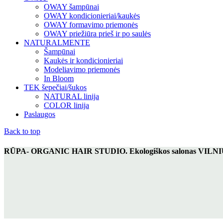
OWAY šampūnai
OWAY kondicionieriai/kaukės
OWAY formavimo priemonės
OWAY priežiūra prieš ir po saulės
NATURALMENTE
Šampūnai
Kaukės ir kondicionieriai
Modeliavimo priemonės
In Bloom
TEK šepečiai/šukos
NATURAL linija
COLOR linija
Paslaugos
Back to top
RŪPA- ORGANIC HAIR STUDIO. Ekologiškos salonas VILNIUJE: