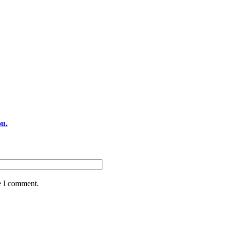
ou.
e I comment.