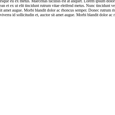
ue eu ex metus. Maecenas facilisis est at aliquet. Lorem ipsum dolor si
ean et ex ut elit tincidunt rutrum vitae eleifend metus. Nunc tincidunt
or sit amet augue. Morbi blandit dolor ac rhoncus semper. Donec rutrum 
, viverra id sollicitudin et, auctor sit amet augue. Morbi blandit dolor