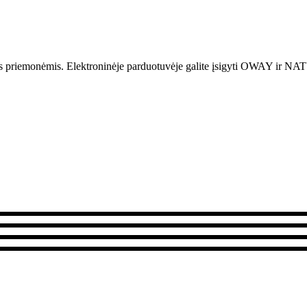
is priemonėmis.
Elektroninėje parduotuvėje galite įsigyti OWAY i