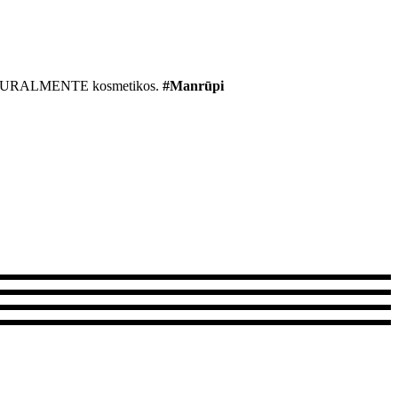
r NATURALMENTE kosmetikos.
#Manrūpi