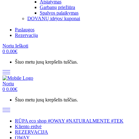
Atstatymas
Garbanų priežiūra
Spalvos palaikymas
DOVANŲ idėjos/ kuponai
Paslaugos
Rezervacija
Noriu
Ieškoti
0
0.00
€
Šiuo metu jusų krepšelis tuščias.
Noriu
0
0.00
€
Šiuo metu jusų krepšelis tuščias.
RŪPA eco shop #OWAY #NATURALMENTE #TEK
Kliento erdvė
REZERVACIJA
OWAY