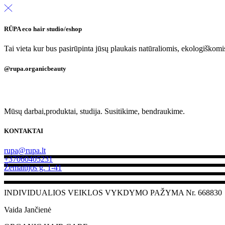
RŪPA eco hair studio/eshop
Tai vieta kur bus pasirūpinta jūsų plaukais natūraliomis, ekologiškom
@rupa.organicbeauty
Mūsų darbai,produktai, studija. Susitikime, bendraukime.
KONTAKTAI
rupa@rupa.lt
+37060405231
Žemaitijos g. 1-41
INDIVIDUALIOS VEIKLOS VYKDYMO PAŽYMA Nr. 668830
Vaida Jančienė