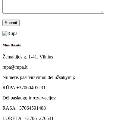
Mus Rasite
Žemaitijos g. 1-41, Vilnius
rupa@rupa.lt
Numeris pasiteiravimui dėl užsakymų:
RŪPA +37060405231
Dėl paslaugų ir rezervacijos:
RASA +37064591488
LORETA- +37061276531