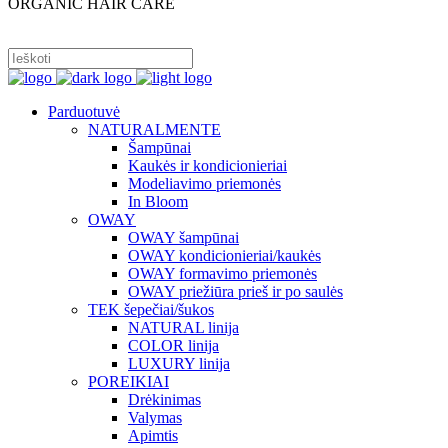
ORGANIC HAIR CARE
PRISIJUNGTI
Parduotuvė
NATURALMENTE
Šampūnai
Kaukės ir kondicionieriai
Modeliavimo priemonės
In Bloom
OWAY
OWAY šampūnai
OWAY kondicionieriai/kaukės
OWAY formavimo priemonės
OWAY priežiūra prieš ir po saulės
TEK šepečiai/šukos
NATURAL linija
COLOR linija
LUXURY linija
POREIKIAI
Drėkinimas
Valymas
Apimtis