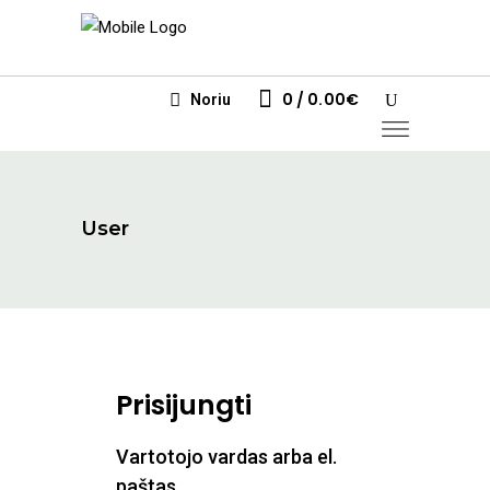
0
0.00
€
Noriu
User
Prisijungti
Vartotojo vardas arba el.
Privalomas
paštas