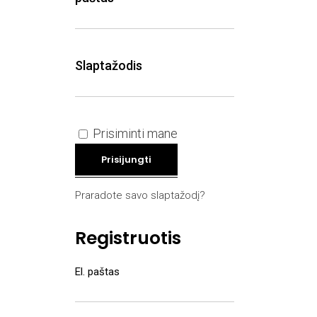
Privalomas
Slaptažodis
Prisiminti mane
Prisijungti
Praradote savo slaptažodį?
Registruotis
Privalomas
El. paštas