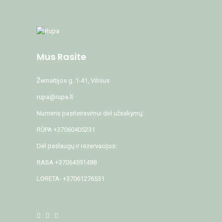
Mus Rasite
Žemaitijos g. 1-41, Vilnius
rupa@rupa.lt
Numeris pasiteiravimui dėl užsakymų:
RŪPA +37060405231
Dėl paslaugų ir rezervacijos:
RASA +37064591488
LORETA- +37061276531