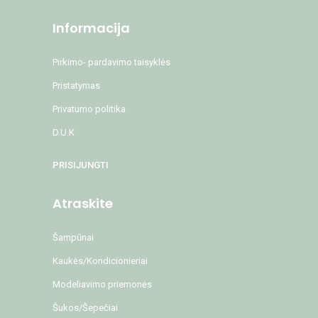
Informacija
Pirkimo- pardavimo taisyklės
Pristatymas
Privatumo politika
D.U.K
PRISIJUNGTI
Atraskite
Šampūnai
Kaukės/Kondicionieriai
Modeliavimo priemonės
Šukos/Šepečiai