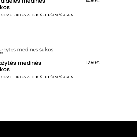
didelės medinės
14.50
€
ukos
TURAL LINIJA
&
TEK ŠEPEČIAI/ŠUKOS
NEW
ažytės medinės
12.50
€
ukos
TURAL LINIJA
&
TEK ŠEPEČIAI/ŠUKOS