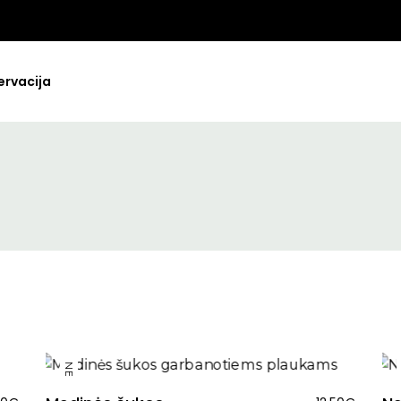
ervacija
NATURAL Linija
Drėkinimas
ai/kaukės
COLOR Linija
Valymas
riemonės
LUXURY Linija
Apimtis
 Ir Po
Atstatymas
Garbanų Priežiū
Spalvos Palaik
NEW