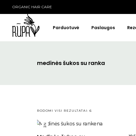
ORGANIC HAIR CARE
Parduotuvė
Paslaugos
Rez
medinės šukos su ranka
Šampūnai
OWAY Šampūnai
Kaukės Ir Kondicionieriai
OWAY Kondicionieri
Modeliavimo Priemonės
OWAY Formavimo P
In Bloom
OWAY Priežiūra Prieš
Saulės
RŪŠIUOJAMA
RODOMI VISI REZULTATAI: 6
PAGAL
NEW
POPULIARUMĄ