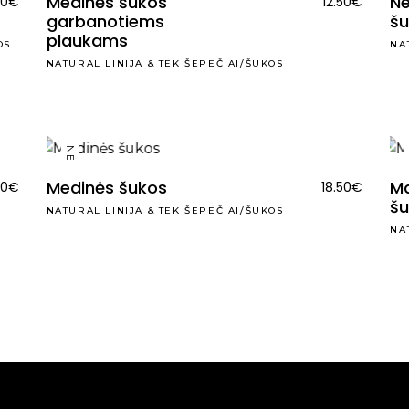
Medinės šukos
Ne
50
€
12.50
€
garbanotiems
š
plaukams
OS
NA
NATURAL LINIJA
&
TEK ŠEPEČIAI/ŠUKOS
NEW
Medinės šukos
M
50
€
18.50
€
š
NATURAL LINIJA
&
TEK ŠEPEČIAI/ŠUKOS
NA