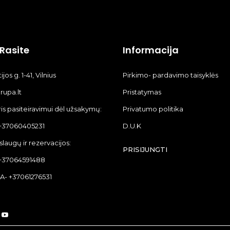
Rasite
Informacija
jos g. 1-41, Vilnius
Pirkimo- pardavimo taisyklės
upa.lt
Pristatymas
s pasiteiravimui dėl užsakymų:
Privatumo politika
+37060405231
D.U.K
slaugų ir rezervacijos:
PRISIJUNGTI
+37064591488
- +37061276531