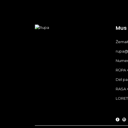
Mus 
Žemaiti
rupa@r
Numeri
RŪPA 
Dėl pa
RASA 
LORETA