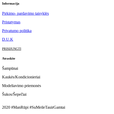
Informacija
Pirkimo- pardavimo taisyklės
Pristatymas
Privatumo politika
D.U.K
PRISIJUNGTI
Atraskite
Šampūnai
Kaukės/Kondicionieriai
Modeliavimo priemonės
Šukos/Šepečiai
2020 #ManRūpi #SuMeileTauirGamtai