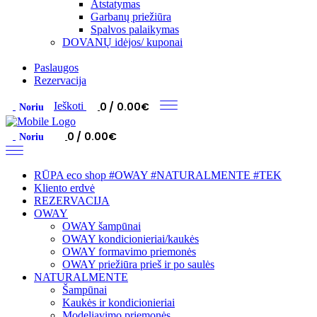
Atstatymas
Garbanų priežiūra
Spalvos palaikymas
DOVANŲ idėjos/ kuponai
Paslaugos
Rezervacija
0
0.00
€
Ieškoti
Noriu
0
0.00
€
Noriu
RŪPA eco shop #OWAY #NATURALMENTE #TEK
Kliento erdvė
REZERVACIJA
OWAY
OWAY šampūnai
OWAY kondicionieriai/kaukės
OWAY formavimo priemonės
OWAY priežiūra prieš ir po saulės
NATURALMENTE
Šampūnai
Kaukės ir kondicionieriai
Modeliavimo priemonės