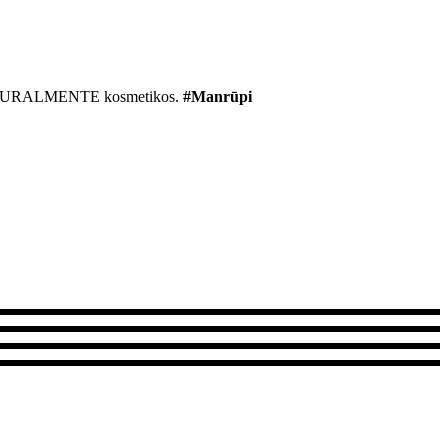
r NATURALMENTE kosmetikos.
#Manrūpi