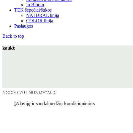
In Bloom
TEK šepečiai/šukos
NATURAL linija
COLOR linija
Paslaugos
Back to top
kaukė
RŪŠIUOJAMA
RODOMI VISI REZULTATAI: 2
PAGAL
POPULIARUMĄ