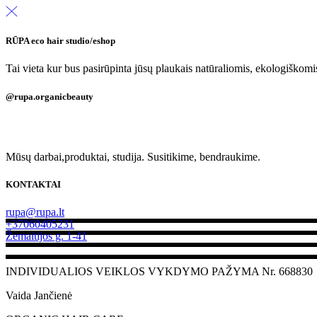
RŪPA eco hair studio/eshop
Tai vieta kur bus pasirūpinta jūsų plaukais natūraliomis, ekologiškom
@rupa.organicbeauty
Mūsų darbai,produktai, studija. Susitikime, bendraukime.
KONTAKTAI
rupa@rupa.lt
+37060405231
Žemaitijos g. 1-41
INDIVIDUALIOS VEIKLOS VYKDYMO PAŽYMA Nr. 668830
Vaida Jančienė