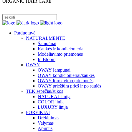
ORGANIC HAIR CARE
PRISIJUNGTI
Parduotuvė
NATURALMENTE
Šampūnai
Kaukės ir kondicionieriai
Modeliavimo priemonės
In Bloom
OWAY
OWAY šampūnai
OWAY kondicionieriai/kaukės
OWAY formavimo priemonės
OWAY priežiūra prieš ir po saulės
TEK šepečiai/šukos
NATURAL linija
COLOR linija
LUXURY linija
POREIKIAI
Drėkinimas
Valymas
Apimtis