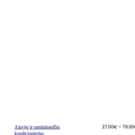
27.00
€
–
79.00
Alavijų ir sandalmedžių
kondicionierius