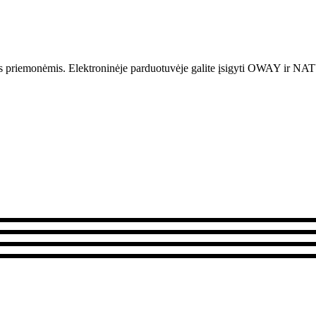
is priemonėmis.
Elektroninėje parduotuvėje galite įsigyti OWAY i