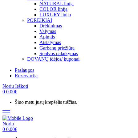
NATURAL linija
COLOR linija
LUXURY linija
POREIKIAI
Drėkinimas
Valymas
Apimtis
Atstatymas
Garbanų priežiūra
Spalvos palaikymas
DOVANŲ idėjos/ kuponai
Paslaugos
Rezervacija
Noriu
Ieškoti
0
0.00
€
Šiuo metu jusų krepšelis tuščias.
Noriu
0
0.00
€