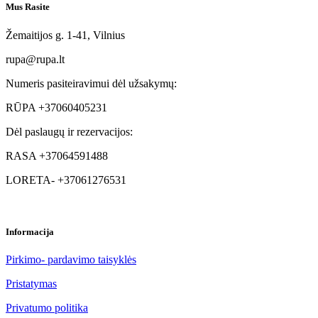
the
Mus Rasite
product
page
Žemaitijos g. 1-41, Vilnius
rupa@rupa.lt
Numeris pasiteiravimui dėl užsakymų:
RŪPA +37060405231
Dėl paslaugų ir rezervacijos:
RASA +37064591488
LORETA- +37061276531
Informacija
Pirkimo- pardavimo taisyklės
Pristatymas
Privatumo politika