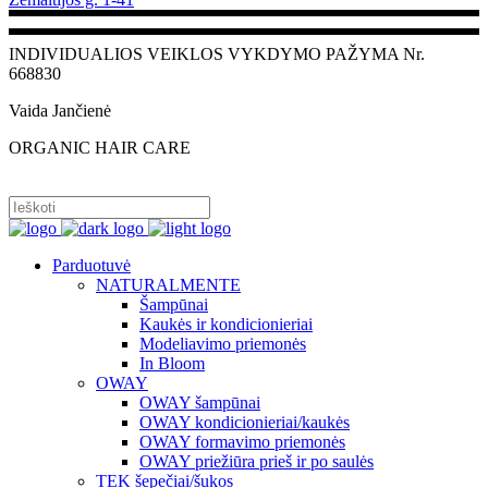
INDIVIDUALIOS VEIKLOS VYKDYMO PAŽYMA Nr.
668830
Vaida Jančienė
ORGANIC HAIR CARE
PRISIJUNGTI
Parduotuvė
NATURALMENTE
Šampūnai
Kaukės ir kondicionieriai
Modeliavimo priemonės
In Bloom
OWAY
OWAY šampūnai
OWAY kondicionieriai/kaukės
OWAY formavimo priemonės
OWAY priežiūra prieš ir po saulės
TEK šepečiai/šukos