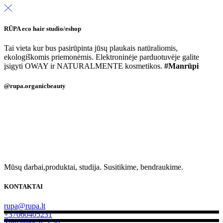
RŪPA eco hair studio/eshop
Tai vieta kur bus pasirūpinta jūsų plaukais natūraliomis,
ekologiškomis priemonėmis.
Elektroninėje parduotuvėje galite
įsigyti OWAY ir NATURALMENTE kosmetikos.
#Manrūpi
@rupa.organicbeauty
Mūsų darbai,produktai, studija. Susitikime, bendraukime.
KONTAKTAI
rupa@rupa.lt
+37060405231
Žemaitijos g. 1-41