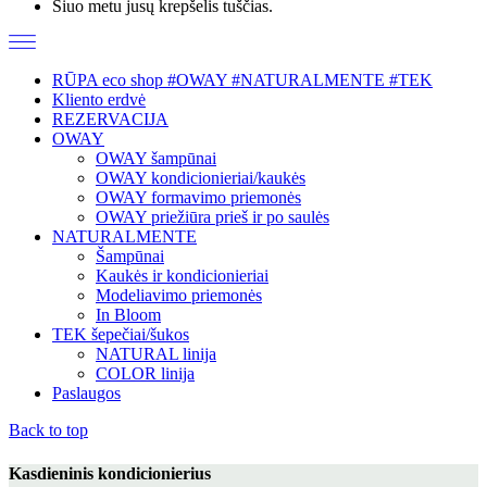
Šiuo metu jusų krepšelis tuščias.
RŪPA eco shop #OWAY #NATURALMENTE #TEK
Kliento erdvė
REZERVACIJA
OWAY
OWAY šampūnai
OWAY kondicionieriai/kaukės
OWAY formavimo priemonės
OWAY priežiūra prieš ir po saulės
NATURALMENTE
Šampūnai
Kaukės ir kondicionieriai
Modeliavimo priemonės
In Bloom
TEK šepečiai/šukos
NATURAL linija
COLOR linija
Paslaugos
Back to top
Kasdieninis kondicionierius