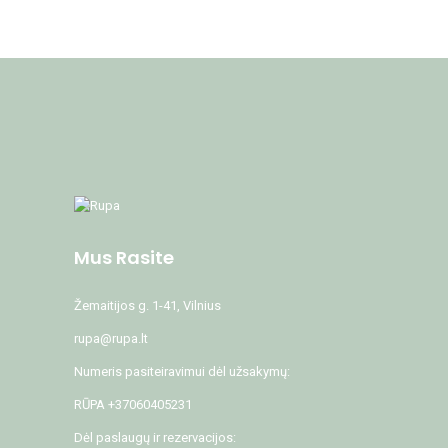
Mus Rasite
Žemaitijos g. 1-41, Vilnius
rupa@rupa.lt
Numeris pasiteiravimui dėl užsakymų:
RŪPA +37060405231
Dėl paslaugų ir rezervacijos: