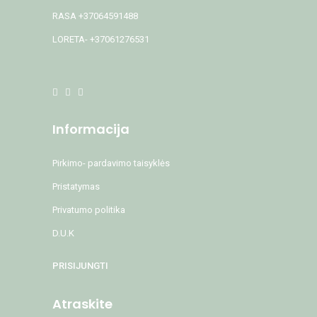
RASA +37064591488
LORETA- +37061276531
Informacija
Pirkimo- pardavimo taisyklės
Pristatymas
Privatumo politika
D.U.K
PRISIJUNGTI
Atraskite