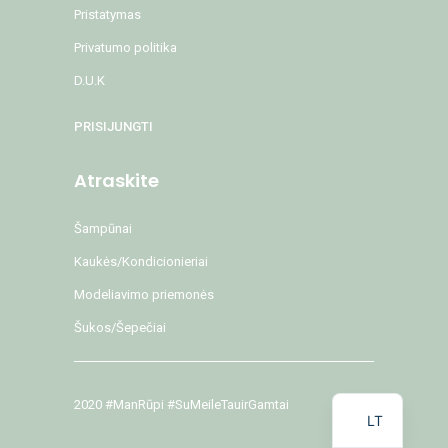
Pristatymas
Privatumo politika
D.U.K
PRISIJUNGTI
Atraskite
Šampūnai
Kaukės/Kondicionieriai
Modeliavimo priemonės
Šukos/Šepečiai
EN
2020 #ManRūpi #SuMeileTauirGamtai
LT