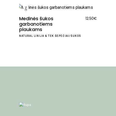
NEW
Medinės šukos
12.50
€
garbanotiems
plaukams
NATURAL LINIJA
&
TEK ŠEPEČIAI/ŠUKOS