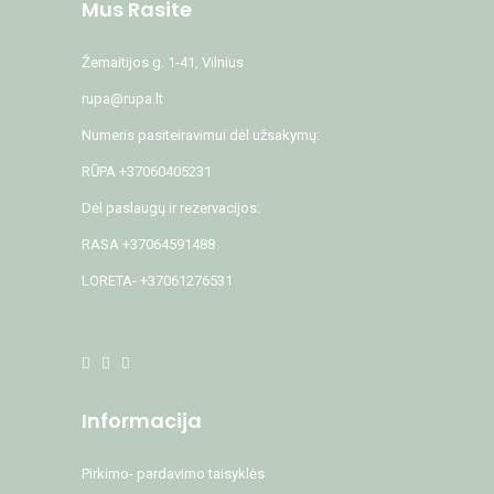
Mus Rasite
Žemaitijos g. 1-41, Vilnius
rupa@rupa.lt
Numeris pasiteiravimui dėl užsakymų:
RŪPA +37060405231
Dėl paslaugų ir rezervacijos:
RASA +37064591488
LORETA- +37061276531
Informacija
Pirkimo- pardavimo taisyklės