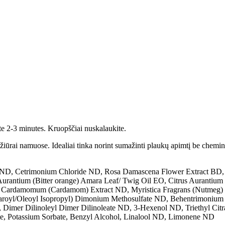
ite 2-3 minutes. Kruopščiai nuskalaukite.
žiūrai namuose. Idealiai tinka norint sumažinti plaukų apimtį be chemi
 ND, Cetrimonium Chloride ND, Rosa Damascena Flower Extract BD, 
 Aurantium (Bitter orange) Amara Leaf/ Twig Oil EO, Citrus Aurantiu
ria Cardamomum (Cardamom) Extract ND, Myristica Fragrans (Nutmeg)
tearoyl/Oleoyl Isopropyl) Dimonium Methosulfate ND, Behentrimonium
D, Dimer Dilinoleyl Dimer Dilinoleate ND, 3-Hexenol ND, Triethyl 
te, Potassium Sorbate, Benzyl Alcohol, Linalool ND, Limonene ND