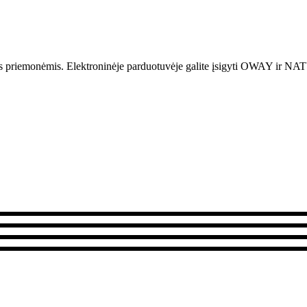
is priemonėmis.
Elektroninėje parduotuvėje galite įsigyti OWAY i