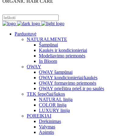
ORGANIC HAIR CARE
PRISIJUNGTI
Parduotuvė
NATURALMENTE
Šampūnai
Kaukės ir kondicionieriai
Modeliavimo priemonės
In Bloom
OWAY
OWAY šampūnai
OWAY kondicionieriai/kaukės
OWAY formavimo priemonės
OWAY priežiūra prieš ir po saulės
TEK šepečiai/šukos
NATURAL linija
COLOR linija
LUXURY linija
POREIKIAI
Drėkinimas
Valymas
Apimtis