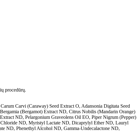
nių procedūrų.
Carum Carvi (Caraway) Seed Extract O, Adansonia Digitata Seed
m Bergamia (Bergamot) Extract ND, Citrus Nobilis (Mandarin Orange)
 Extract ND, Pelargonium Graveolens Oil EO, Piper Nigrum (Pepper)
 Chloride ND, Myristyl Lactate ND, Dicaprylyl Ether ND, Lauryl
Citrate ND, Phenethyl Alcohol ND, Gamma-Undecalactone ND,