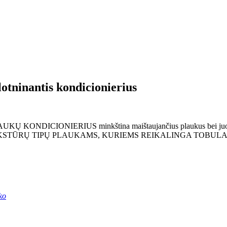
nantis kondicionierius
DICIONIERIUS minkština maištaujančius plaukus bei juos atskiria
inka VISŲ TEKSTŪRŲ TIPŲ PLAUKAMS, KURIEMS REIKALINGA TOB
ko