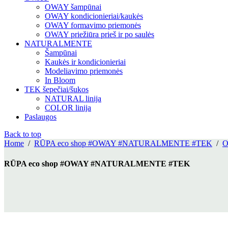
OWAY šampūnai
OWAY kondicionieriai/kaukės
OWAY formavimo priemonės
OWAY priežiūra prieš ir po saulės
NATURALMENTE
Šampūnai
Kaukės ir kondicionieriai
Modeliavimo priemonės
In Bloom
TEK šepečiai/šukos
NATURAL linija
COLOR linija
Paslaugos
Back to top
Home
/
RŪPA eco shop #OWAY #NATURALMENTE #TEK
/
RŪPA eco shop #OWAY #NATURALMENTE #TEK