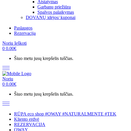
Atstatymas
Garbanų priežiūra
Spalvos palaikymas
DOVANŲ idėjos/ kuponai
Paslaugos
Rezervacija
Noriu
Ieškoti
0
0.00
€
Šiuo metu jusų krepšelis tuščias.
Noriu
0
0.00
€
Šiuo metu jusų krepšelis tuščias.
RŪPA eco shop #OWAY #NATURALMENTE #TEK
Kliento erdvė
REZERVACIJA
OWAY