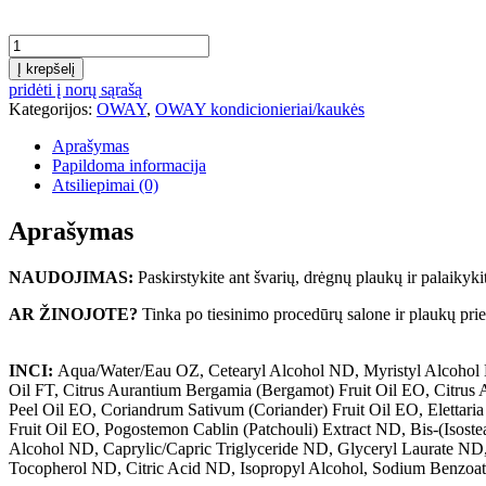
kiekis
Į krepšelį
pridėti į norų sąrašą
Kategorijos:
OWAY
,
OWAY kondicionieriai/kaukės
Aprašymas
Papildoma informacija
Atsiliepimai (0)
Aprašymas
NAUDOJIMAS:
Paskirstykite ant švarių, drėgnų plaukų ir palaikyk
AR ŽINOJOTE?
Tinka po tiesinimo procedūrų salone ir plaukų prie
INCI
:
Aqua/Water/Eau OZ, Cetearyl Alcohol ND, Myristyl Alcohol
Oil FT, Citrus Aurantium Bergamia (Bergamot) Fruit Oil EO, Citrus
Peel Oil EO, Coriandrum Sativum (Coriander) Fruit Oil EO, Eletta
Fruit Oil EO, Pogostemon Cablin (Patchouli) Extract ND, Bis-(Isos
Alcohol ND, Caprylic/Capric Triglyceride ND, Glyceryl Laurate N
Tocopherol ND, Citric Acid ND, Isopropyl Alcohol, Sodium Benzoa