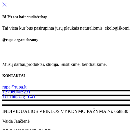
RŪPA eco hair studio/eshop
Tai vieta kur bus pasirūpinta jūsų plaukais natūraliomis, ekologiškom
@rupa.organicbeauty
Mūsų darbai,produktai, studija. Susitikime, bendraukime.
KONTAKTAI
rupa@rupa.lt
+37060405231
Žemaitijos g. 1-41
INDIVIDUALIOS VEIKLOS VYKDYMO PAŽYMA Nr. 668830
Vaida Jančienė