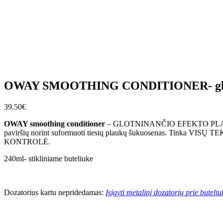
OWAY SMOOTHING CONDITIONER- glotni
39.50
€
OWAY smoothing conditioner
– GLOTNINANČIO EFEKTO PLAUKŲ KON
paviršių norint suformuoti tiesių plaukų šukuosenas. T
KONTROLĖ.
240ml- stikliniame buteliuke
Dozatorius kartu nepridedamas:
Įsigyti metalinį dozatorių prie buteliu