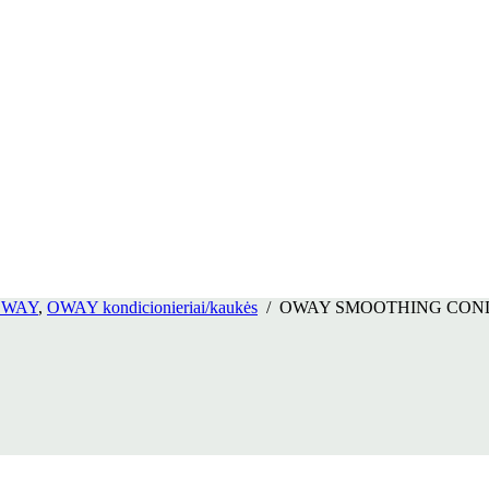
OWAY
,
OWAY kondicionieriai/kaukės
/
OWAY SMOOTHING CONDITION