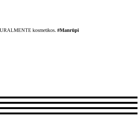
r NATURALMENTE kosmetikos.
#Manrūpi