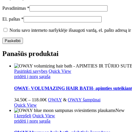
Pavadinimas
*
El. paštas
*
Noriu savo interneto naršyklėje išsaugoti vardą, el. pašto adresą ir 
Panašūs produktai
This
Pasirinkti savybes
Quick View
product
pridėti į norų sąrašą
has
multiple
OWAY- VOLUMAZING HAIR BATH- apimties suteikiant
variants.
The
Price
34.50
€
–
118.00
€
OWAY
&
OWAY šampūnai
options
range:
Quick View
may
34.50€
New
be
through
Į krepšelį
Quick View
chosen
118.00€
pridėti į norų sąrašą
on
the