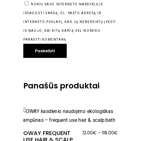
NORIU SAVO INTERNETO NARŠYKLĖJE
IŠSAUGOTI VARDĄ, EL. PAŠTO ADRESĄ IR
INTERNETO PUSLAPĮ, KAD JŲ NEBEREIKTŲ ĮVESTI
IŠ NAUJO, KAI KITĄ KARTĄ VĖL NORĖSIU
PARAŠYTI KOMENTARĄ.
Panašūs produktai
OWAY FREQUENT
Price
12.00
€
–
118.00
€
USE HAIR & SCALP
range: