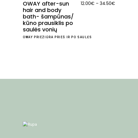
OWAY after-sun
Price
12.00
€
–
34.50
€
hair and body
range:
bath- šampūnas/
12.00€
kūno prausiklis po
through
saulės vonių
34.50€
OWAY PRIEŽIŪRA PRIEŠ IR PO SAULĖS