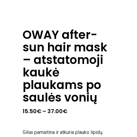
OWAY after-
sun hair mask
– atstatomoji
kaukė
plaukams po
saulės vonių
Price
15.50
€
–
37.00
€
range:
15.50€
through
37.00€
Giliai pamaitina ir atkuria plauko lipidų