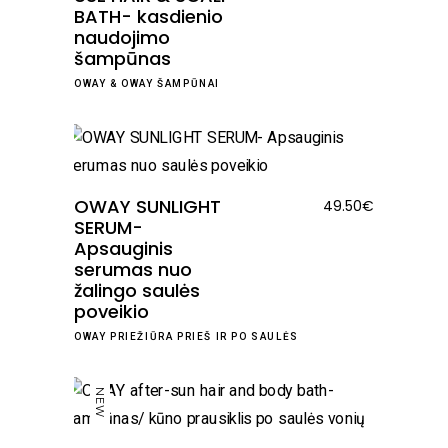
BATH- kasdienio
12.00€
naudojimo
through
šampūnas
118.00€
OWAY
&
OWAY ŠAMPŪNAI
OWAY SUNLIGHT
49.50
€
SERUM-
Apsauginis
serumas nuo
žalingo saulės
poveikio
OWAY PRIEŽIŪRA PRIEŠ IR PO SAULĖS
NEW