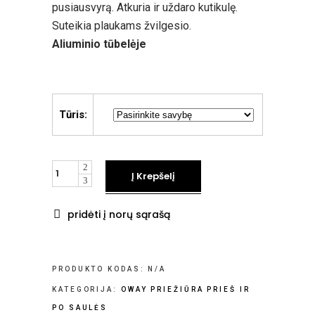
pusiausvyrą. Atkuria ir uždaro kutikulę.
Suteikia plaukams žvilgesio.
Aliuminio tūbelėje
Tūris:
kiekis
Į Krepšelį
pridėti į norų sąrašą
PRODUKTO KODAS:
N/A
KATEGORIJA:
OWAY PRIEŽIŪRA PRIEŠ IR
PO SAULĖS