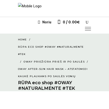
0
0.00
€
Noriu
HOME
/
RŪPA ECO SHOP #OWAY #NATURALMENTE
#TEK
/
OWAY PRIEŽIŪRA PRIEŠ IR PO SAULĖS
/
OWAY AFTER-SUN HAIR MASK – ATSTATOMOJI
KAUKĖ PLAUKAMS PO SAULĖS VONIŲ
RŪPA eco shop #OWAY
#NATURALMENTE #TEK