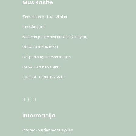
Mus Rasite
Žemaitijos g. 1-41, Vilnius
rupa@rupa.lt
Numeris pasiteiravimui dėl užsakymų:
RŪPA +37060405231
Dėl paslaugų ir rezervacijos:
RASA +37064591488
LORETA- +37061276531
Informacija
Pirkimo- pardavimo taisyklės