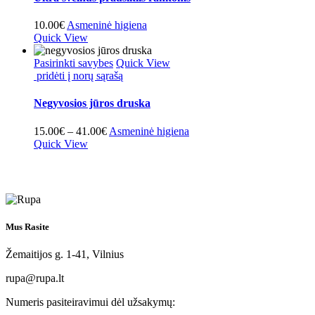
10.00
€
Asmeninė higiena
Quick View
This
Pasirinkti savybes
Quick View
product
pridėti į norų sąrašą
has
multiple
Negyvosios jūros druska
variants.
The
Price
15.00
€
–
41.00
€
Asmeninė higiena
options
range:
Quick View
may
15.00€
be
through
chosen
41.00€
on
the
product
page
Mus Rasite
Žemaitijos g. 1-41, Vilnius
rupa@rupa.lt
Numeris pasiteiravimui dėl užsakymų: