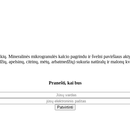
rštikių. Mineralinės mikrogranulės kalcio pagrindu ir švelni paviršiaus ak
džių, apelsinų, citrinų, mėtų, arbatmedžių) sukuria natūralų ir malonų k
Pranešti, kai bus