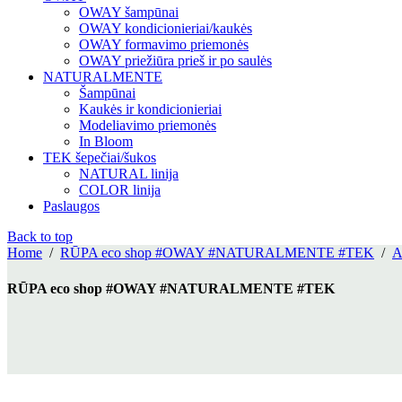
OWAY šampūnai
OWAY kondicionieriai/kaukės
OWAY formavimo priemonės
OWAY priežiūra prieš ir po saulės
NATURALMENTE
Šampūnai
Kaukės ir kondicionieriai
Modeliavimo priemonės
In Bloom
TEK šepečiai/šukos
NATURAL linija
COLOR linija
Paslaugos
Back to top
Home
/
RŪPA eco shop #OWAY #NATURALMENTE #TEK
/
A
RŪPA eco shop #OWAY #NATURALMENTE #TEK