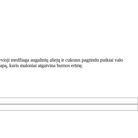
tyvioji medžiaga augalinių aliejų ir cukraus pagrindu puikiai valo
vapą, kuris maloniai atgaivina burnos ertmę.