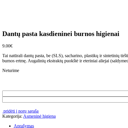
Dantų pasta kasdieninei burnos higienai
9.00
€
Tai natūrali dantų pasta, be (SLS), sacharino, plastikų ir sintetinių ti
burnos ertmę. Augalinių ekstraktų puokštė ir eteriniai aliejai (saldyme
Neturime
pridėti į norų sąrašą
Kategorija:
Asmeninė higiena
Aprašymas