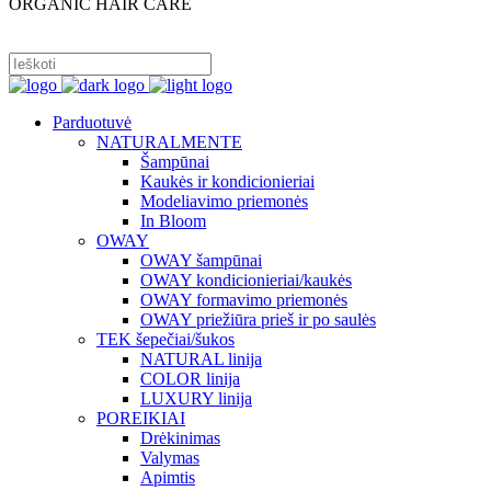
ORGANIC HAIR CARE
PRISIJUNGTI
Parduotuvė
NATURALMENTE
Šampūnai
Kaukės ir kondicionieriai
Modeliavimo priemonės
In Bloom
OWAY
OWAY šampūnai
OWAY kondicionieriai/kaukės
OWAY formavimo priemonės
OWAY priežiūra prieš ir po saulės
TEK šepečiai/šukos
NATURAL linija
COLOR linija
LUXURY linija
POREIKIAI
Drėkinimas
Valymas
Apimtis