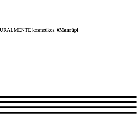
r NATURALMENTE kosmetikos.
#Manrūpi