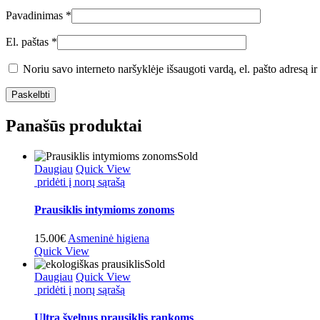
Pavadinimas
*
El. paštas
*
Noriu savo interneto naršyklėje išsaugoti vardą, el. pašto adresą ir 
Panašūs produktai
Sold
Daugiau
Quick View
pridėti į norų sąrašą
Prausiklis intymioms zonoms
15.00
€
Asmeninė higiena
Quick View
Sold
Daugiau
Quick View
pridėti į norų sąrašą
Ultra švelnus prausiklis rankoms