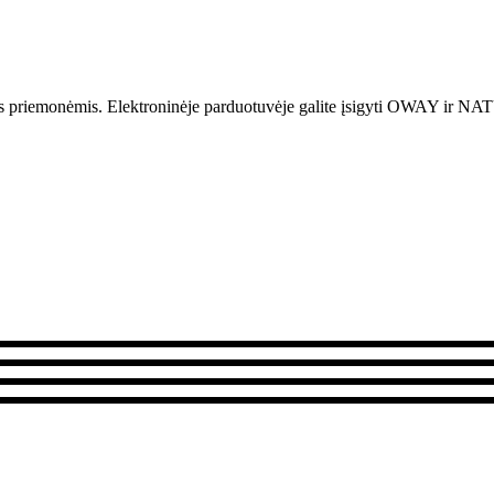
is priemonėmis.
Elektroninėje parduotuvėje galite įsigyti OWAY i