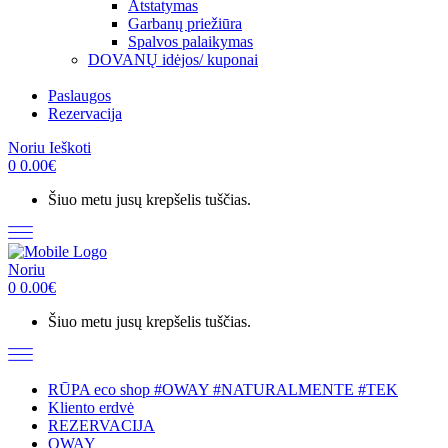
Atstatymas
Garbanų priežiūra
Spalvos palaikymas
DOVANŲ idėjos/ kuponai
Paslaugos
Rezervacija
Noriu
Ieškoti
0
0.00
€
Šiuo metu jusų krepšelis tuščias.
Noriu
0
0.00
€
Šiuo metu jusų krepšelis tuščias.
RŪPA eco shop #OWAY #NATURALMENTE #TEK
Kliento erdvė
REZERVACIJA
OWAY