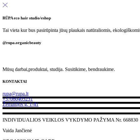
RŪPA eco hair studio/eshop
Tai vieta kur bus pasirūpinta jūsų plaukais natūraliomis, ekologiškom
@rupa.organicbeauty
Mūsų darbai,produktai, studija. Susitikime, bendraukime.
KONTAKTAI
rupa@rupa.lt
+37060405231
Žemaitijos g. 1-41
INDIVIDUALIOS VEIKLOS VYKDYMO PAŽYMA Nr. 668830
Vaida Jančienė