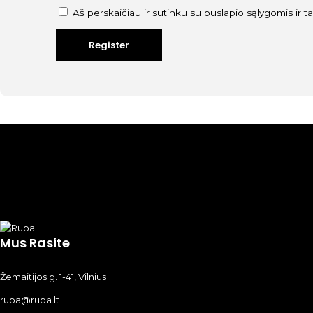
Aš perskaičiau ir sutinku su puslapio
sąlygomis ir t
Mus Rasite
Žemaitijos g. 1-41, Vilnius
rupa@rupa.lt