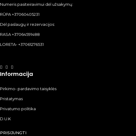
Numeris pasiteiravimui dėl užsakymų:
RŪPA +37060405231
Dėl paslaugų ir rezervacijos:
RASA +37064591488
LORETA- +37061276531
Informacija
Pirkimo- pardavimo taisyklės
Pristatymas
Privatumo politika
D.U.K
PRISIJUNGTI