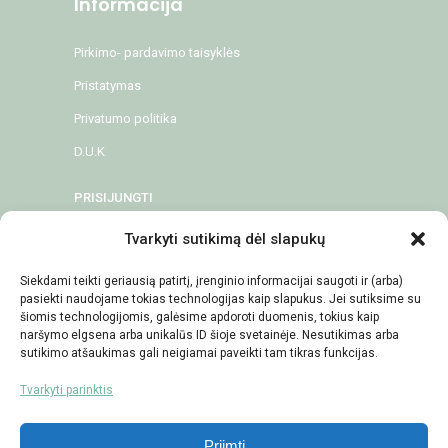
Informacija
Pirkimo- pardavimo taisyklės
Pristatymas
Privatumo politika
D.U.K
PRISIJUNGTI
Tvarkyti sutikimą dėl slapukų
Atraskite
Siekdami teikti geriausią patirtį, įrenginio informacijai saugoti ir (arba)
pasiekti naudojame tokias technologijas kaip slapukus. Jei sutiksime su
Šampūnai
šiomis technologijomis, galėsime apdoroti duomenis, tokius kaip
Kaukės/Kondicionieriai
naršymo elgsena arba unikalūs ID šioje svetainėje. Nesutikimas arba
sutikimo atšaukimas gali neigiamai paveikti tam tikras funkcijas.
Modeliavimo priemonės
Tvarkyti parinktis
Šukos/Šepečiai
Priimti