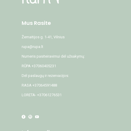
Mus Rasite
Žemaitijos g. 1-41, Vilnius
rupa@rupa.lt
Numeris pasiteiravimui dėl užsakymų:
RŪPA +37060405231
Dėl paslaugų ir rezervacijos:
RASA +37064591488
LORETA- +37061276531