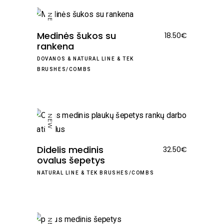
NEW
Medinės šukos su
18.50
€
rankena
DOVANOS
&
NATURAL LINE
&
TEK
BRUSHES/COMBS
NEW
Didelis medinis
32.50
€
ovalus šepetys
NATURAL LINE
&
TEK BRUSHES/COMBS