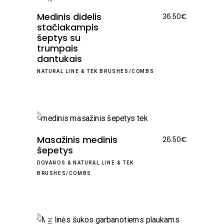
NEW
Medinis didelis
36.50
€
stačiakampis
šeptys su
trumpais
dantukais
NATURAL LINE
&
TEK BRUSHES/COMBS
Masažinis medinis
26.50
€
šepetys
DOVANOS
&
NATURAL LINE
&
TEK
BRUSHES/COMBS