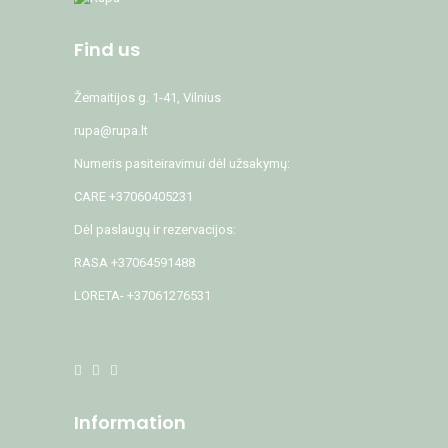
Find us
Žemaitijos g. 1-41, Vilnius
rupa@rupa.lt
Numeris pasiteiravimui dėl užsakymų:
CARE +37060405231
Dėl paslaugų ir rezervacijos:
RASA +37064591488
LORETA- +37061276531
Information