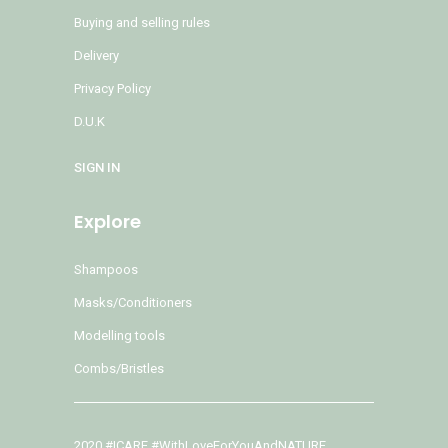
Buying and selling rules
Delivery
Privacy Policy
D.U.K
SIGN IN
Explore
Shampoos
Masks/Conditioners
Modelling tools
Combs/Bristles
2020 #ICARE #WithLoveForYouAndNATURE