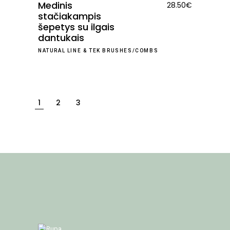
Medinis
28.50
€
stačiakampis
šepetys su ilgais
dantukais
NATURAL LINE
&
TEK BRUSHES/COMBS
1
2
3