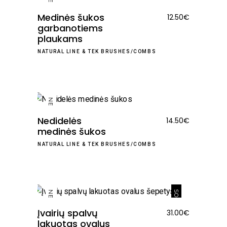
NEW
Medinės šukos
12.50
€
garbanotiems
plaukams
NATURAL LINE
&
TEK BRUSHES/COMBS
NEW
Nedidelės
14.50
€
medinės šukos
NATURAL LINE
&
TEK BRUSHES/COMBS
SOLD
NEW
Įvairių spalvų
31.00
€
lakuotas ovalus