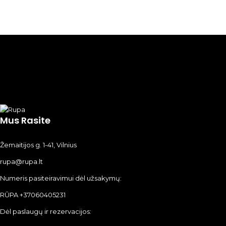
Mus Rasite
Žemaitijos g. 1-41, Vilnius
rupa@rupa.lt
Numeris pasiteiravimui dėl užsakymų:
RŪPA +37060405231
Dėl paslaugų ir rezervacijos: