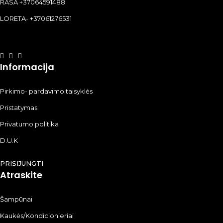
RASA +37064591488
LORETA- +37061276531
Informacija
Pirkimo- pardavimo taisyklės
Pristatymas
Privatumo politika
D.U.K
PRISIJUNGTI
Atraskite
Šampūnai
Kaukės/Kondicionieriai